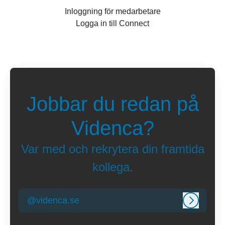
Inloggning för medarbetare
Logga in till Connect
Jobbar du redan på
Videnca?
Var med och rekrytera din framtida
kollega.
@videnca.se
Logga in