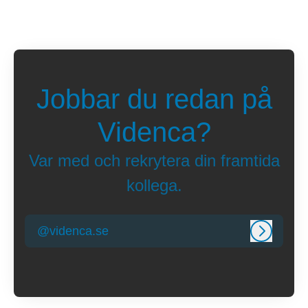
Jobbar du redan på
Videnca?
Var med och rekrytera din framtida
kollega.
@videnca.se
Logga in